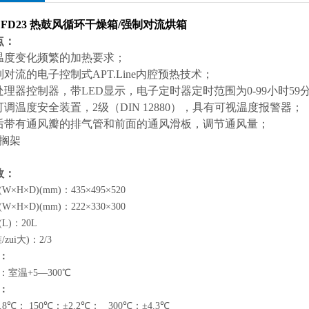
FD23
热鼓风循环干燥箱/强制对流烘箱
点：
温度变化频繁的加热要求；
对流的电子控制式APT.Line内腔预热技术；
处理器控制器，带LED显示，电子定时器定时范围为0-99小时5
调温度安全装置，2级（DIN 12880），具有可视温度报警器；
后带有通风瓣的排气管和前面的通风滑板，调节通风量；
铬搁架
数：
(W
×H×D)(mm)：435×495×520
(W
×H×D)(mm)：222×330×300
(L)
：20L
zui大)：2/3
：
室温+5—300℃
：
.8℃； 150℃：±2.2℃； 300℃：±4.3℃