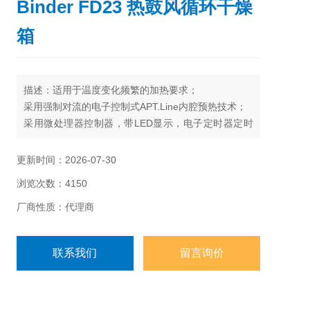
Binder FD23 热鼓风循环干燥
箱
描述：适用于温度变化频繁的加热要求；
采用强制对流的电子控制式APT.Line内腔预热技术；
采用微处理器控制器，带LED显示，电子定时器定时
范围为0-99小时59分，或连续运行。
独立的可调温度安全装置，2级（DIN 12880），具有
更新时间：2026-07-30
可视温度报警器；
浏览次数：4150
通过背后带有通风瓣的排气管和前面的通风滑板，调
节通风量；
厂商性质：代理商
2只镀铬搁架
联系我们
留言询价