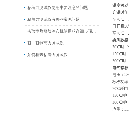
温度波动
粘着力测试仪使用中要注意的问题
升温时间
粘着力测试仪有哪些常见问题
至70℃：7
门开启3
实验室热熔胶涂布机使用的详细步骤如下
至70℃：2
换风数据
聊一聊剥离力测试仪
70
℃
时（x
150
℃
时（
如何检查粘着力测试仪
300
℃
时（
电气指标
电压：23
标称功率：
70
℃
耗电
150
℃
耗电
300
℃
耗电
净重：33