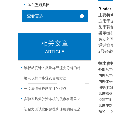
净气型通风柜
Binder
主要特
查看更多
适用于
采用强制
采用微
独立的可
相关文章
通过背
ARTICLE
2
只镀
技术参
锥板粘度计：微量样品流变分析的精准工具
外部尺寸
内腔尺寸
熔点仪操作步骤及使用方法
内腔体积
搁架(标准/
一文看懂锥板粘度计的特点
温度指标
实验室热熔胶涂布机的优点在哪里？
控温范围：
温度变动
初粘力测试仪的原理和使用的要点是什么呢？
70
℃
：±0