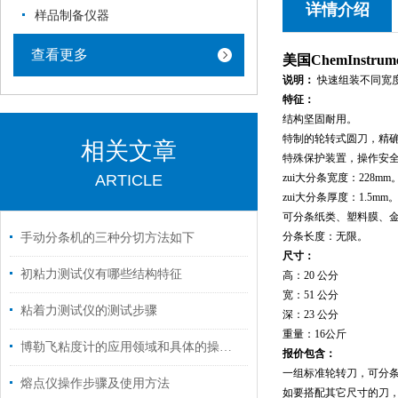
详情介绍
样品制备仪器
查看更多
美国ChemInstrume
说明：
快速组装不同宽
特征：
结构坚固耐用。
特制的轮转式圆刀，精
相关文章
特殊保护装置，操作安
ARTICLE
zui大分条宽度：
228mm
zui大分条厚度：
1.5mm
可分条纸类、塑料膜、
分条长度：无限。
手动分条机的三种分切方法如下
尺寸：
初粘力测试仪有哪些结构特征
高：
20
公分
宽：
51
公分
粘着力测试仪的测试步骤
深：
23
公分
重量：
16
公斤
博勒飞粘度计的应用领域和具体的操作步骤介绍
报价包含：
一组标准轮转刀，可分
熔点仪操作步骤及使用方法
如要搭配其它尺寸的刀