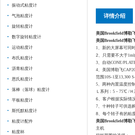
振动式粘度计
详情介绍
气泡粘度计
旋转粘度计
美国Brookfield博
数字旋转粘度计
美国Brookfield博
运动粘度计
1
、新的大屏幕可同
2
、
只需要不大于1m
布氏粘度计
3
、自动CONE/PL
沥青粘度计
4
、美国博勒飞CAP
范围10S-1至13,30
恩氏粘度计
5
、两种内置温度控
落棒（落球）粘度计
Ｌ系列：5－75℃ /Ｈ
6
、
客户根据实际情况可以
平板粘度计
7
、十种转子可供选
斯托默粘度计
8
、
每个转子有的粘
美国Brookfield博
粘度计配件
主机
粘度杯