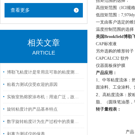
扭矩范围的选择：
高扭矩范围（ICI规格）：
查看更多
低扭矩范围：7,970dyn
一支由客户选定的锥
温度控制范围的选择
美国Brookfield博
相关文章
CAP
标准液
另外选购的锥形转子
ARTICLE
CAPCALC32
软件
仪器面板保护膜
博勒飞粘度计是常用且可靠的粘度测量仪器
产品应用：
1
、中等粘度流体：
粘着力测试仪受欢迎的原因
面涂料、工业涂料、
2
、
高粘度流体：胶
实验室热熔胶涂布机：用途广泛，故障应对有方
脂、（圆珠笔油墨，
旋转粘度计的产品基本特点
转子量程表：
数字旋转粘度计为生产过程中的质量控制提供了强有力的支持
产品
剥离力测试仪的保养