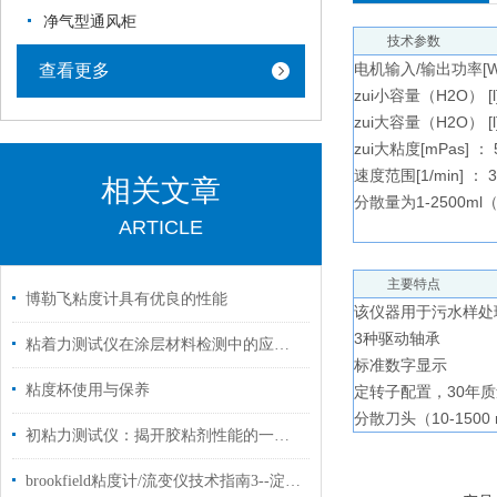
净气型通风柜
技术参数
电机输入/输出功率[W] 
查看更多
zui小容量（H2O） [l]
zui大容量（H2O） [l]
zui大粘度[mPas] ： 
速度范围[1/min] ： 34
相关文章
分散量为1-2500ml
ARTICLE
主要特点
博勒飞粘度计具有优良的性能
该仪器用于污水样处
3种驱动轴承
粘着力测试仪在涂层材料检测中的应用标准
标准数字显示
粘度杯使用与保养
定转子配置，30年质量
分散刀头（10-1500
初粘力测试仪：揭开胶粘剂性能的一道“粘力”谜题
brookfield粘度计/流变仪技术指南3--淀粉粘度测定方法