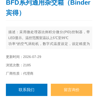
BFD系列通用杂交箱（Binder
宾得）
描述：采用微处理器比例积分微分(PID)控制器，带
LED显示。温控范围室温以上5℃至99℃
功率*的空气涡轮机，数字式温度设定，设定精度为
0.1度
定时器定时范围0至24小时
更新时间：2026-07-29
采用可拆卸电子式旋转单元，Z多可以容纳12个杂交
浏览次数：2185
瓶，并带自动切断功能
3.1级安全装置
厂商性质：代理商
内腔容积可选23升、53升
联系我们
留言询价