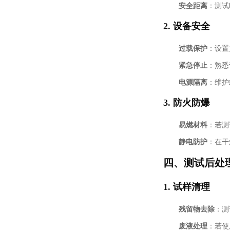
安全距离
：测试
2.
设备安全
过载保护
：设置
紧急停止
：熟悉
电源隔离
：维护
3.
防火防爆
易燃材料
：若测
静电防护
：在干
四、测试后处
1.
试样清理
残留物去除
：测
废液处理
：若使