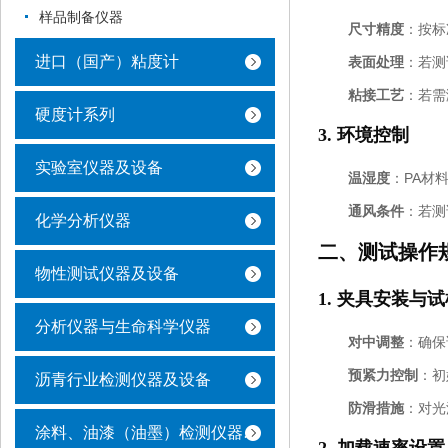
样品制备仪器
尺寸精度
：按标
进口（国产）粘度计
表面处理
：若测
粘接工艺
：若需
硬度计系列
3.
环境控制
实验室仪器及设备
温湿度
：PA材
通风条件
：若测
化学分析仪器
二、测试操作
物性测试仪器及设备
1.
夹具安装与试
分析仪器与生命科学仪器
对中调整
：确保
预紧力控制
：初
沥青行业检测仪器及设备
防滑措施
：对光
涂料、油漆（油墨）检测仪器及设备