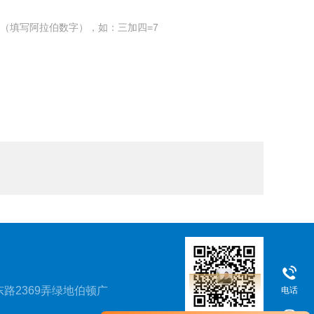
（填写阿拉伯数字），如：三加四=7
路2369弄绿地伯顿广
电话