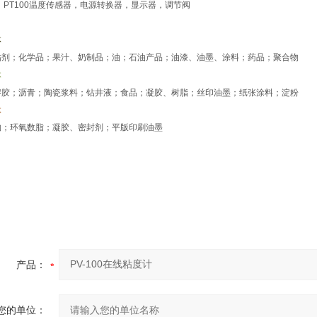
：
PT100
温度传感器，电源转换器，显示器，调节阀
体
粘剂；化学品；果汁、奶制品；油；石油产品；油漆、油墨、涂料；药品；聚合物
体
熔胶；沥青；陶瓷浆料；钻井液；食品；凝胶、树脂；丝印油墨；纸张涂料；淀粉
体
物；环氧数脂；凝胶、密封剂；平版印刷油墨
产品：
您的单位：