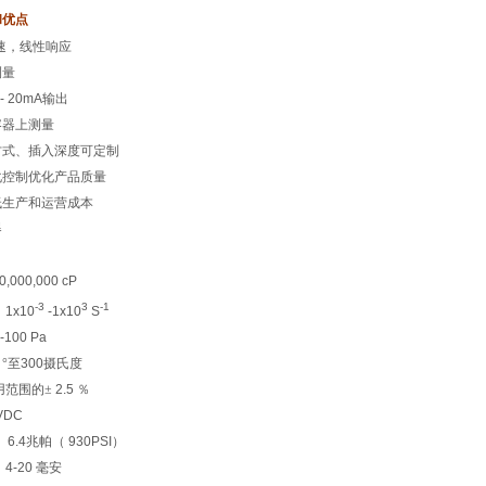
和优点
速，线性响应
测量
 - 20mA
输出
容器上测量
方式、插入深度可定制
化控制
优化产品质量
低生产
和运营成本
器
0,000,000 cP
-3
3
-1
：
1x
10
-1
x10
S
-100 Pa
5
°至
300
摄氏度
用范围的
±
2.5
％
VDC
：
6.4
兆帕（
930PSI
）
：
4-20
毫安