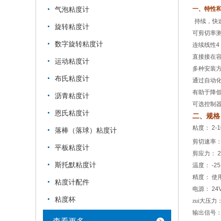
一、特性
气泡粘度计
持续，快
旋转粘度计
可剪切率
数字旋转粘度计
连续线性
4
直接接在
运动粘度计
多种安装
布氏粘度计
通过自
动
有助于降
沥青粘度计
可选控制
恩氏粘度计
二、规格
粘度：
2-1
落棒（落球）粘度计
剪切速率
平板粘度计
剪应力：
2
斯托默粘度计
温度：
-2
精度：
使
粘度计配件
电源：
24
粘度杯
zui大压力
输出信号