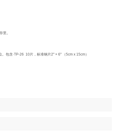
存里。
位。包含
·
TP-26 10
片，标准钢片
2" × 6" （
5cm
x
15cm
）