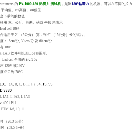
struments
的
PA-1000-180
黏着力 测试机
，是测
180°
黏着力
的机器。可以在不同的拉
 平均值、zui高值、zui低值
示当下瞬间的数值
选择用 克、公斤、英两、磅或 牛顿 来表示
load cell 10
磅
平台适用于
2" （5
公分
）
宽，到
6" （15
公分
）
长的试片。
速度：
15cm/
分
, 30 cm/
分 及
60 cm/
分
只有
180°
Z-LAB
软件可以画出分布图形。
load cell
全域的
± 0.1 %
电压
120V
或
240V
温度
0°C
到
70°C
：
101
（A, B, C, D, E, F）,
4
,
15
,
55
D 3330
L-IA1, L-IA2, L-IA3
: 4001 P11
 FTM 1-6, 10, 11
吋
（20.3
公分
）
3
吋
（58.5
公分
）