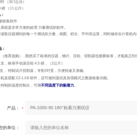
2
吋
（30.5
公分
）
9
磅
（13
公斤
）
品：
据收集软件
集系统是非常方便的处理 力量测试的软件。
但读取仪器测到的每一个测试的力量，画图、积分、平均等运算，同时储存在计算机内
品：
（
推荐选购
） ,
既然买了标准的仪器，钢片、压轮、切割器也都要标准，才能真正到
1
支，标准手动滚压轮
4.5
磅
，（2
公斤
）
支，
特制试片切割器，专割
1
吋宽，方便快速又准确。
算机及搭配
EZ-LAB
软件
，还可做到遥控及加强模式之数据收集功能。
是特制的温度控制台，可测
不同温度下的黏着力
。
产品：
您的单位：