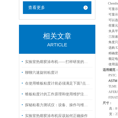
ChemIn
查看更多
·可显示
·可显
·可以
·荷重元
·夹具
相关文章
·三段
·角度
ARTICLE
·选购
E
·精确度
·额定
实验室热熔胶涂布机——打样研发的精准涂布利器
·使用
适用规范
聊聊六速旋转粘度计
·
PSTC:
·
ASTM 
在使用锥板粘度计前必须满足下面7点要求
·
TLMI: 
·
AFERA
锥板粘度计的工作原理和使用维护注意事项
·
FINAT:
尺寸：
探秘粘着力测试仪：设备、操作与维护全解析
高：
8
宽：
2
实验室热熔胶涂布机应该如何正确操作