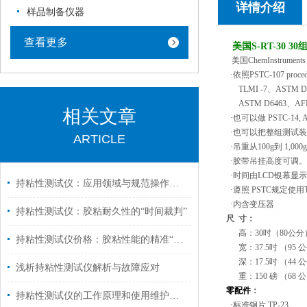
详情介绍
样品制备仪器
查看更多
美国S-RT-30 30
美国
ChemInstrument
·依照
PSTC-107 procedu
TLMI -7
、
ASTM D36
ASTM D6463
、
AF
相关文章
·也可以做
PSTC-14, Ad
·也可以把整组测试
ARTICLE
·吊重从
100g
到
1,000g
·胶带吊挂高度可调。
·时间由
LCD
银幕显示
持粘性测试仪：应用领域与规范操作维护全解析
·遵照
PSTC
规定使用
·内含变压器
持粘性测试仪：胶粘耐久性的“时间裁判”
尺
寸：
高：
30
吋
（80
公分
持粘性测试仪价格：胶粘性能的精准“耐力考官”
宽：
37.5
吋
（95
公
深：
17.5
吋
（44
公
浅析持粘性测试仪解析与故障应对
重：
150
磅
（68
公
零配件
：
持粘性测试仪的工作原理和使用维护注意事项
·标准钢片
TP-23