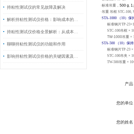
·标准吊重，
500 g
,
1
持粘性测试仪的常见故障及解决
·吊重 吊框
STC-100,
·
STA-1000 （10）
保
解析持粘性测试仪价格：影响成本的因素与采购考量
标准钢片
TP-23×
STC-100
吊框
× 1
持粘性测试仪价格全景解析：从成本构成到选购策略
TW-1000
吊重
× 
·
STA-500 （10）
保持
聊聊持粘性测试仪的功能和作用
标准钢片
TP-23 ×
STC-100
吊夹
× 1
影响持粘性测试仪价格的关键因素及市场动态
TW-500
吊重
× 10
产品
您的单位
您的姓名