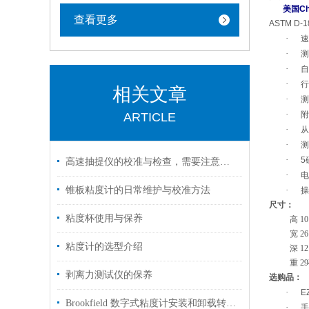
美国
Ch
查看更多
ASTM D-1
·
速
·
测
·
自
·
行
相关文章
·
测
·
附
ARTICLE
·
从
·
测
·
5
高速抽提仪的校准与检查，需要注意哪些方面
·
电
锥板粘度计的日常维护与校准方法
·
操
尺寸：
粘度杯使用与保养
高
1
宽
2
粘度计的选型介绍
深
1
重
29
剥离力测试仪的保养
选购品：
·
E
Brookfield 数字式粘度计安装和卸载转子的注意事项
·
手