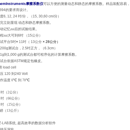
emInstruments
摩擦系数仪
可以方便的测量动态和静态的摩擦系数。样品装配容易
894
的要求而设计。
度
6, 12, 24
吋
/
分，
（15, 30,60 cm/
分
）
完立刻显现
动态和静态摩擦系数。
动记忆zui后的试验结果。
程zui大可到
6
吋
（15
公分
）
试平台
5
吋
×
11
吋
（ 13
公分
× 28
公分
）
200g
测试台，
2.5
吋正方，
（6.3cm）
1g
到
1,000 g
的测试台都可程序化的计算摩擦系数。
试台依据
ASTM
规定包橡皮。
磅
load cell
压
120
到
240 Volt
作温度
0
°C
到
70
°C
0
吋
（2
公分）
6
吋
（66
公分）
2
吋
（25
公分
）
磅
（13
公斤）
Z-LAB
系统
,
超高效率的数据分析软件
持压滚轮