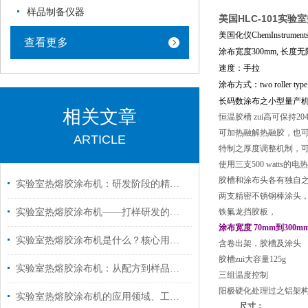
样品制备仪器
美国HLC-101实
美国化仪
ChemInstrument
查看更多
涂布宽度
300mm,
长度无
速度：手拉
涂布方式：
two roller type
长码数涂布之小型量产
相关文章
恒温胶槽 zui高可保持
204
可加热融解热融胶，也
ARTICLE
特制之厚度调整机制，
使用三支
500 watts
的电热
胶槽和涂布头各有独自
实验室热熔胶涂布机：研发阶段的精密涂布解决方案
两支精密不锈钢棒涂头
实验室热熔胶涂布机——打样研发的精准涂布利器
铁氟龙挡胶板，
涂布宽度
70mm
到
300m
实验室热熔胶涂布机是什么？核心用途与操作指南
含卷出架，胶槽及涂头
胶槽zui大容量
125g
实验室热熔胶涂布机：从配方到样品的精密转化器
三组温度控制
阳极硬化处理过之铝架
实验室热熔胶涂布机的应用领域、工作原理和性能特点
尺寸：