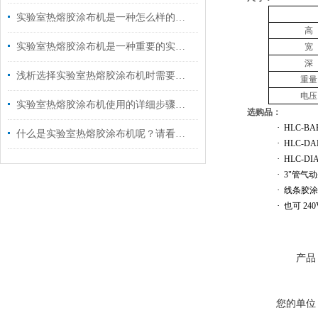
实验室热熔胶涂布机是一种怎么样的设备呢？请看本文
高
实验室热熔胶涂布机是一种重要的实验设备
宽
深
浅析选择实验室热熔胶涂布机时需要考虑的因素
重量
电压
实验室热熔胶涂布机使用的详细步骤如下
选购品：
·
HLC-BA
什么是实验室热熔胶涂布机呢？请看这里介绍
·
HLC-DA
·
HLC-DI
·
3"
管气动
·
线条胶涂
·
也可
240
产品
您的单位