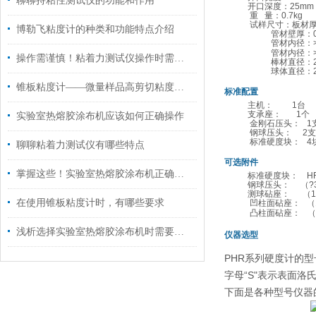
聊聊持粘性测试仪的功能和作用
开口深度：25mm
重 量：0.7kg
试样尺寸：板材厚度：
博勒飞粘度计的种类和功能特点介绍
管材壁厚：0.5
管材内径：>30
管材内径：>1
操作需谨慎！粘着力测试仪操作时需要注意这些
棒材直径：2.5
球体直径：2.5
锥板粘度计——微量样品高剪切粘度测量的精密工具
标准配置
主机： 1
支承座： 1
实验室热熔胶涂布机应该如何正确操作
金刚石压头： 1
钢球压头： 2支
标准硬度块：
聊聊粘着力测试仪有哪些特点
可选附件
掌握这些！实验室热熔胶涂布机正确使用与长效维护
标准硬度块： HR
钢球压头： （?3.
测球砧座： （1/2
在使用锥板粘度计时，有哪些要求
凹柱面砧座： （1
凸柱面砧座：
（
浅析选择实验室热熔胶涂布机时需要考虑的因素
仪器选型
PHR系列硬度计的型
字母“S"表示表面
下面是各种型号仪器