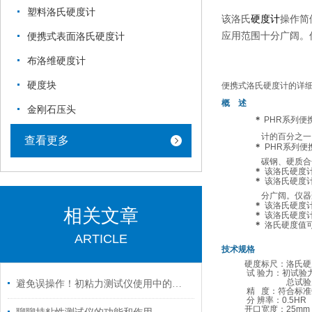
塑料洛氏硬度计
该洛氏
硬度计
操作简
应用范围十分广阔。
便携式表面洛氏硬度计
布洛维硬度计
硬度块
便携式洛氏硬度计
的详
概
述
金刚石压头
＊
PHR
系列便
计的百分之一
查看更多
＊
PHR
系列便
碳钢、硬质合
＊
该
洛氏硬度
＊
该
洛氏硬度
分广阔。仪器
＊
该
洛氏硬度
相关文章
＊
该
洛氏硬度
＊
洛氏硬度值
ARTICLE
技术规格
硬度标尺：洛氏硬度
试 验力：初试验力
总试验力6
避免误操作！初粘力测试仪使用中的五大陷阱
精 度：符合标准GB/
分 辨率：0.5HR
开口宽度：25mm