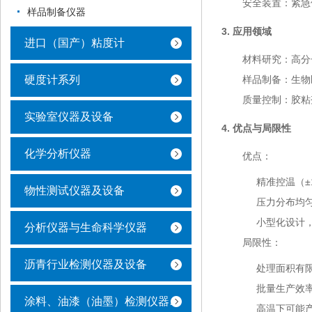
安全装置
：紧急
样品制备仪器
3. 应用领域
进口（国产）粘度计
材料研究
：高分
硬度计系列
样品制备
：生物
质量控制
：胶粘
实验室仪器及设备
4. 优点与局限性
化学分析仪器
优点
：
精准控温（
物性测试仪器及设备
压力分布均
小型化设计
分析仪器与生命科学仪器
局限性
：
沥青行业检测仪器及设备
处理面积有限
批量生产效
涂料、油漆（油墨）检测仪器及设备
高温下可能