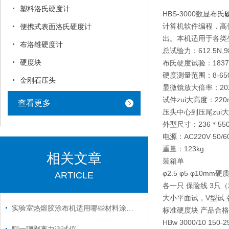
塑料洛氏硬度计
HBS-3000数显布氏
计算机软件编程，高
便携式表面洛氏硬度计
出。本机适用于各类
布洛维硬度计
总试验力：612.5N,98
硬度块
布氏硬度试验：1837.5N,
硬度测量范围：8-6
金刚石压头
显微镜放大倍率：20
试件zui大高度：220
查看更多
压头中心到压尾zui大
外型尺寸：236＊550
电源：AC220V 50/6
重量：123kg
相关文章
装箱单
φ2.5 φ5 φ10m
ARTICLE
各一只 保险线 3只（
大小平面试，V型试 
实验室热熔胶涂布机适用哪些材料涂胶？
标准硬度块 产品合格
HBw 3000/10 15