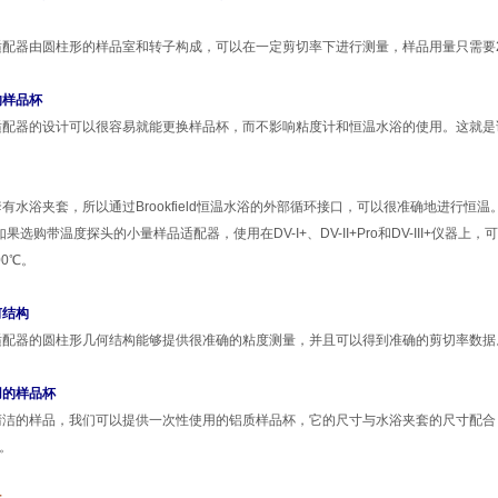
适配器由圆柱形的样品室和转子构成，可以在一定剪切率下进行测量，样品用量只需要
的样品杯
适配器的设计可以很容易就能更换样品杯，而不影响粘度计和恒温水浴的使用。这就是
套有水浴夹套，所以通过
Brookfield
恒温水浴的外部循环接口，可以很准确地进行恒温
。如果选购带温度探头的小量样品适配器，使用在
DV-I+
、
DV-II+Pro
和
DV-III+
仪器上，可
00
℃
。
何结构
适配器的圆柱形几何结构能够提供很准确的粘度测量，并且可以得到准确的剪切率数据
用的样品杯
清洁的样品，我们可以提供一次性使用的铝质样品杯，它的尺寸与水浴夹套的尺寸配合
。