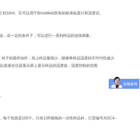
2
到
16ml
。它可以用于
Brookfield
所有的标准粘度计和流变仪。
说，在一定的条件下，可以进行一系列样品的连续测量。
。转子的搅拌动作，加上样品量很少，能够将样品温度的不均匀性减少
以直接在仪器显示屏上显示样品的温度值，温度控制的范围
。
，每个包装是
100
个。只有
13R
规格的一次性样品杯，订货编号为
SC4-