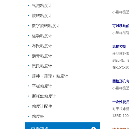
气泡粘度计
小量样品
旋转粘度计
数字旋转粘度计
可以移动
小量样品
运动粘度计
布氏粘度计
温度控制
样品杯外
沥青粘度计
到zui低
恩氏粘度计
在
-15
℃
-1
落棒（落球）粘度计
圆柱形几
平板粘度计
小量样品
斯托默粘度计
一次性使
粘度计配件
对于很难
13RD-100
粘度杯