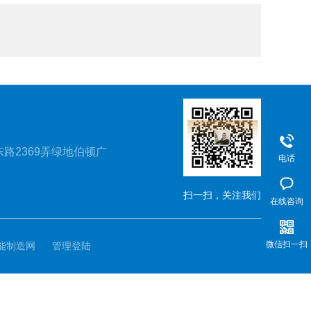
路2369弄绿地伯顿广
电话
扫一扫，关注我们
在线咨询
微信扫一扫
能制造网
管理登陆