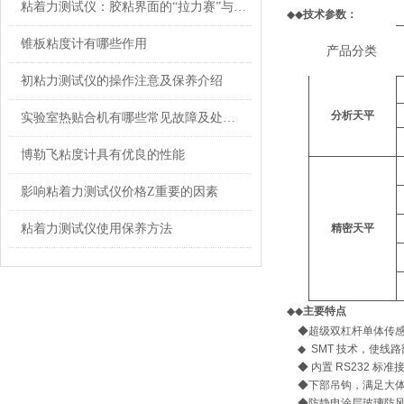
粘着力测试仪：胶粘界面的“拉力赛”与品质守护神
◆◆
技术参数：
锥板粘度计有哪些作用
产品分类
初粘力测试仪的操作注意及保养介绍
分析天平
实验室热贴合机有哪些常见故障及处理方法
博勒飞粘度计具有优良的性能
影响粘着力测试仪价格Z重要的因素
粘着力测试仪使用保养方法
精密天平
◆◆
主要特点
◆
超级双杠杆单体传
◆
SMT 技术，使线
◆
内置 RS232 标准
◆
下部吊钩，满足大
◆
防静电涂层玻璃防风