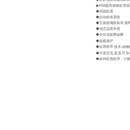
◆
40M超高速微处理器
◆
四级防震
◆
自动校准系统
◆
五面玻璃防风罩,视
◆
动态温度补偿
◆
全自动故障诊断
◆
超载保护
◆
应用程序:技术,动
◆
可选交流,直流,可
◆
多种应用程序：计